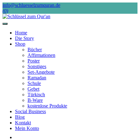
Skip
info@schluesselzumquran.de
to
(0)
content
Home
Die Story
Shop
Bücher
Affirmationen
Poster
Sonstiges
Set-Angebote
Ramadan
Schule
Gebet
Türkisch
B-Ware
kostenlose Produkte
Social Business
Blog
Kontakt
Mein Konto