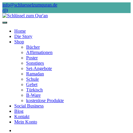
Skip
info@schluesselzumquran.de
to
(0)
content
Home
Die Story
Shop
Bücher
Affirmationen
Poster
Sonstiges
Set-Angebote
Ramadan
Schule
Gebet
Türkisch
B-Ware
kostenlose Produkte
Social Business
Blog
Kontakt
Mein Konto