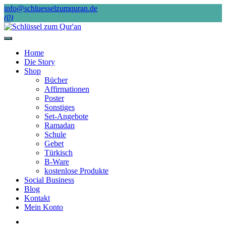
Skip
info@schluesselzumquran.de
to
(0)
content
Home
Die Story
Shop
Bücher
Affirmationen
Poster
Sonstiges
Set-Angebote
Ramadan
Schule
Gebet
Türkisch
B-Ware
kostenlose Produkte
Social Business
Blog
Kontakt
Mein Konto