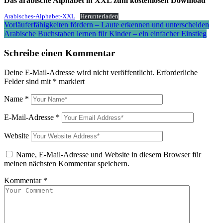
Das arabische Alphabet in XXL zum kostenlosen Download
Arabisches-Alphabet-XXL
Herunterladen
Beitragsnavigation
Vorläuferfähigkeiten fördern – Laute erkennen und unterscheiden
Arabische Buchstaben lernen für Kinder – ein einfacher Einstieg
Schreibe einen Kommentar
Deine E-Mail-Adresse wird nicht veröffentlicht.
Erforderliche
Felder sind mit
*
markiert
Name
*
E-Mail-Adresse
*
Website
Name, E-Mail-Adresse und Website in diesem Browser für
meinen nächsten Kommentar speichern.
Kommentar
*