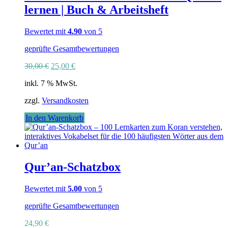
lernen | Buch & Arbeitsheft
Bewertet mit
4.90
von 5
geprüfte Gesamtbewertungen
Ursprünglicher
Aktueller
30,00
€
25,00
€
Preis
Preis
inkl. 7 % MwSt.
war:
ist:
30,00 €
25,00 €.
zzgl.
Versandkosten
In den Warenkorb
Qur’an-Schatzbox
Bewertet mit
5.00
von 5
geprüfte Gesamtbewertungen
24,90
€