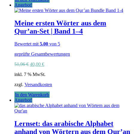
Angebot!
Meine ersten Wörter aus dem
Qur’an-Set | Band 1–4
Bewertet mit
5.00
von 5
geprüfte Gesamtbewertungen
Ursprünglicher
Aktueller
51,96
€
40,00
€
Preis
Preis
inkl. 7 % MwSt.
war:
ist:
51,96 €
40,00 €.
zzgl.
Versandkosten
In den Warenkorb
Angebot!
Lernset: das arabische Alphabet
anhand von Wörtern aus dem Qur’an