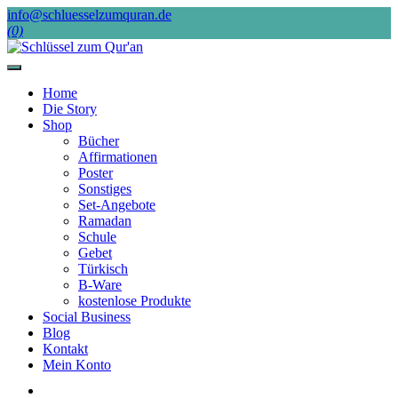
Skip
info@schluesselzumquran.de
to
(0)
content
Home
Die Story
Shop
Bücher
Affirmationen
Poster
Sonstiges
Set-Angebote
Ramadan
Schule
Gebet
Türkisch
B-Ware
kostenlose Produkte
Social Business
Blog
Kontakt
Mein Konto