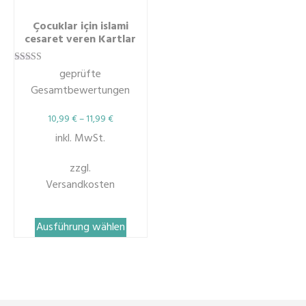
Çocuklar için islami
cesaret veren Kartlar
geprüfte
Bewertet mit
5.00
Gesamtbewertungen
von 5
10,99
€
–
11,99
€
inkl. MwSt.
zzgl.
Versandkosten
Dieses
Ausführung wählen
Produkt
weist
mehrere
Varianten
auf.