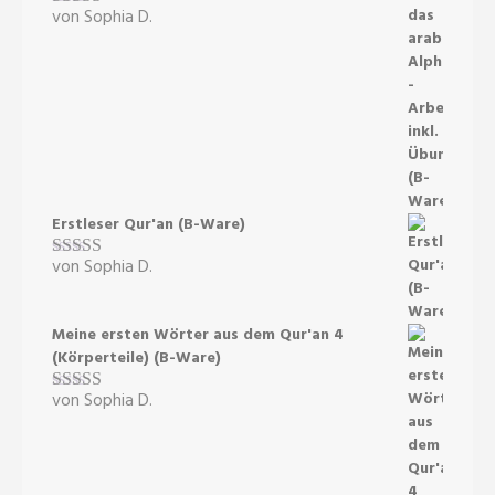
von Sophia D.
Bewertet mit
5
von 5
Erstleser Qur'an (B-Ware)
von Sophia D.
Bewertet mit
5
von 5
Meine ersten Wörter aus dem Qur'an 4
(Körperteile) (B-Ware)
von Sophia D.
Bewertet mit
5
von 5