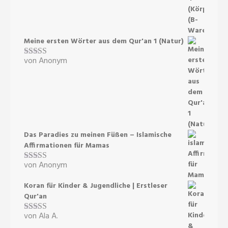
Meine ersten Wörter aus dem Qur'an 1 (Natur)
von Anonym
Bewertet mit
5
von 5
Das Paradies zu meinen Füßen – Islamische
Affirmationen für Mamas
von Anonym
Bewertet mit
5
von 5
Koran für Kinder & Jugendliche | Erstleser
Qur'an
von Ala A.
Bewertet mit
5
von 5