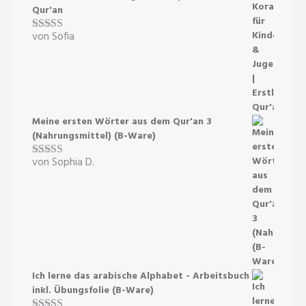
Qur'an
von Sofia
Bewertet mit
5
von 5
Meine ersten Wörter aus dem Qur'an 3
(Nahrungsmittel) (B-Ware)
von Sophia D.
Bewertet mit
5
von 5
Ich lerne das arabische Alphabet - Arbeitsbuch
inkl. Übungsfolie (B-Ware)