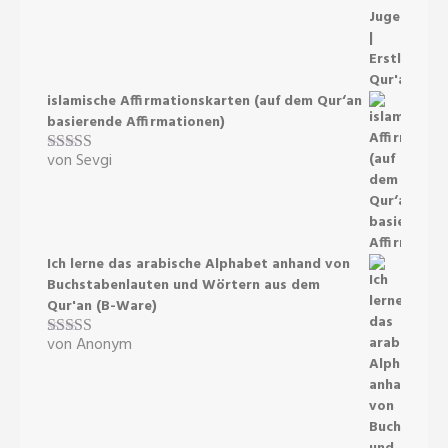
islamische Affirmationskarten (auf dem Qur‘an
basierende Affirmationen)
von Sevgi
Bewertet mit
5
von 5
Ich lerne das arabische Alphabet anhand von
Buchstabenlauten und Wörtern aus dem
Qur'an (B-Ware)
von Anonym
Bewertet mit
5
von 5