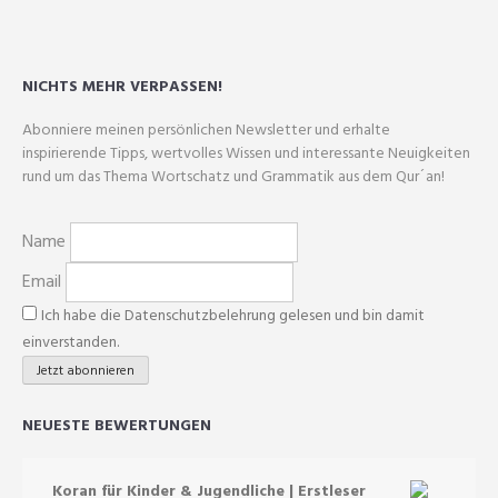
Die
Optionen
können
NICHTS MEHR VERPASSEN!
auf
der
Abonniere meinen persönlichen Newsletter und erhalte
Produktseite
inspirierende Tipps, wertvolles Wissen und interessante Neuigkeiten
gewählt
rund um das Thema Wortschatz und Grammatik aus dem Qur´an!
werden
Name
Email
Ich habe die Datenschutzbelehrung gelesen und bin damit
einverstanden.
NEUESTE BEWERTUNGEN
Koran für Kinder & Jugendliche | Erstleser