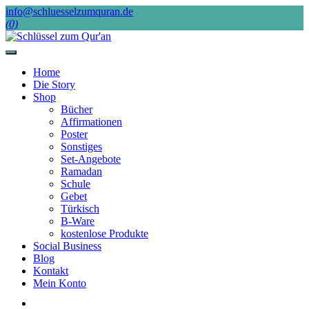
Skip
info@schluesselzumquran.de
to
(0)
content
Home
Die Story
Shop
Bücher
Affirmationen
Poster
Sonstiges
Set-Angebote
Ramadan
Schule
Gebet
Türkisch
B-Ware
kostenlose Produkte
Social Business
Blog
Kontakt
Mein Konto