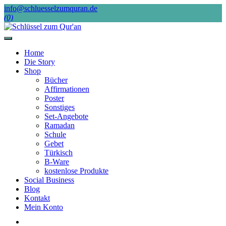
Skip
info@schluesselzumquran.de
to
(0)
content
Home
Die Story
Shop
Bücher
Affirmationen
Poster
Sonstiges
Set-Angebote
Ramadan
Schule
Gebet
Türkisch
B-Ware
kostenlose Produkte
Social Business
Blog
Kontakt
Mein Konto