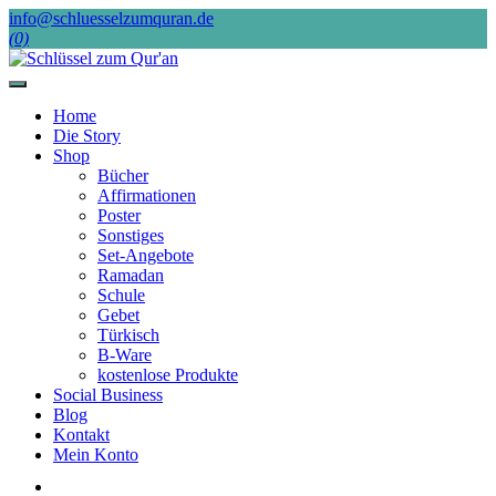
Skip
info@schluesselzumquran.de
to
(0)
content
Home
Die Story
Shop
Bücher
Affirmationen
Poster
Sonstiges
Set-Angebote
Ramadan
Schule
Gebet
Türkisch
B-Ware
kostenlose Produkte
Social Business
Blog
Kontakt
Mein Konto