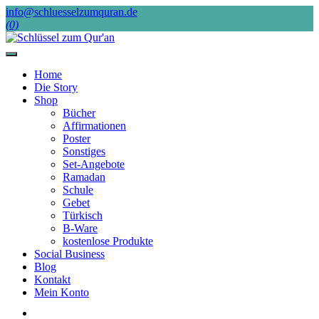
Skip
info@schluesselzumquran.de
to
(0)
content
Home
Die Story
Shop
Bücher
Affirmationen
Poster
Sonstiges
Set-Angebote
Ramadan
Schule
Gebet
Türkisch
B-Ware
kostenlose Produkte
Social Business
Blog
Kontakt
Mein Konto