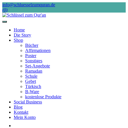
Skip
info@schluesselzumquran.de
to
(0)
content
Home
Die Story
Shop
Bücher
Affirmationen
Poster
Sonstiges
Set-Angebote
Ramadan
Schule
Gebet
Türkisch
B-Ware
kostenlose Produkte
Social Business
Blog
Kontakt
Mein Konto