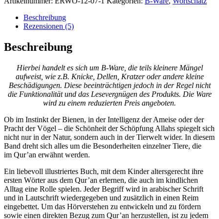
Artikelnummer:
ERWO-12-07-1
Kategorien:
B-Ware
,
Wortschatz
aus
dem
Beschreibung
Qur'an
Rezensionen (5)
2
(Tiere)
Beschreibung
(B-
Ware)
Hierbei handelt es sich um B-Ware, die teils kleinere Mängel
Menge
aufweist, wie z.B. Knicke, Dellen, Kratzer oder andere kleine
Beschädigungen. Diese beeinträchtigen jedoch in der Regel nicht
die Funktionalität und das Lesevergnügen des Produkts. Die Ware
wird zu einem reduzierten Preis angeboten.
Ob im Instinkt der Bienen, in der Intelligenz der Ameise oder der
Pracht der Vögel – die Schönheit der Schöpfung Allahs spiegelt sich
nicht nur in der Natur, sondern auch in der Tierwelt wider. In diesem
Band dreht sich alles um die Besonderheiten einzelner Tiere, die
im Qur’an erwähnt werden.
Ein liebevoll illustriertes Buch, mit dem Kinder altersgerecht ihre
ersten Wörter aus dem Qur’an erlernen, die auch im kindlichen
Alltag eine Rolle spielen. Jeder Begriff wird in arabischer Schrift
und in Lautschrift wiedergegeben und zusätzlich in einen Reim
eingebettet. Um das Hörverstehen zu entwickeln und zu fördern
sowie einen direkten Bezug zum Qur’an herzustellen, ist zu jedem