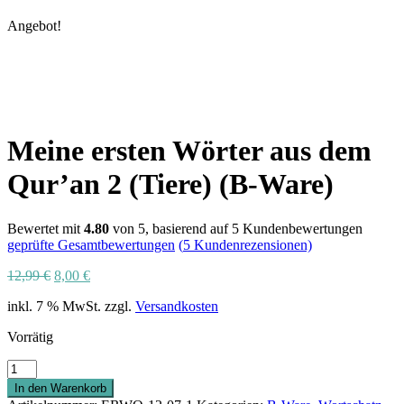
Angebot!
Meine ersten Wörter aus dem
Qur’an 2 (Tiere) (B-Ware)
Bewertet mit
4.80
von 5, basierend auf
5
Kundenbewertungen
geprüfte Gesamtbewertungen
(
5
Kundenrezensionen)
Ursprünglicher
Aktueller
12,99
€
8,00
€
Preis
Preis
inkl. 7 % MwSt.
zzgl.
Versandkosten
war:
ist:
12,99 €
8,00 €.
Vorrätig
Meine
ersten
In den Warenkorb
Wörter