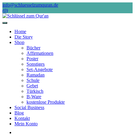
Skip
info@schluesselzumquran.de
to
(0)
content
Home
Die Story
Shop
Bücher
Affirmationen
Poster
Sonstiges
Set-Angebote
Ramadan
Schule
Gebet
Türkisch
B-Ware
kostenlose Produkte
Social Business
Blog
Kontakt
Mein Konto