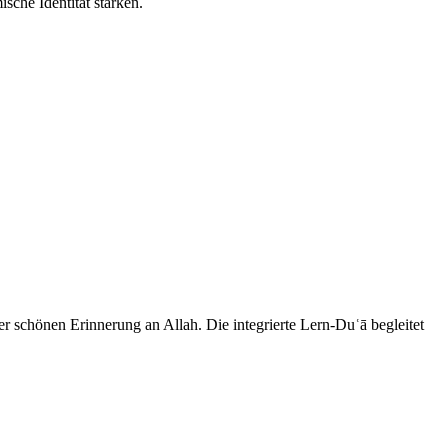
sche Identität stärken.
er schönen Erinnerung an Allah. Die integrierte Lern-Duʿā begleitet