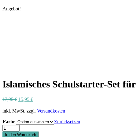
Angebot!
Islamisches Schulstarter-Set fü
Ursprünglicher
Aktueller
17,95
€
15,95
€
Preis
Preis
war:
ist:
inkl. MwSt.
zzgl.
Versandkosten
17,95 €
15,95 €.
Farbe
Zurücksetzen
Islamisches
Schulstarter-
In den Warenkorb