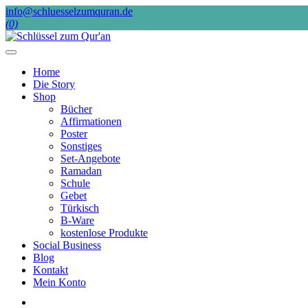
Skip
info@schluesselzumquran.de
to
(0)
content
Home
Die Story
Shop
Bücher
Affirmationen
Poster
Sonstiges
Set-Angebote
Ramadan
Schule
Gebet
Türkisch
B-Ware
kostenlose Produkte
Social Business
Blog
Kontakt
Mein Konto