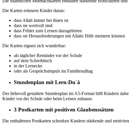
Die islamischen Mutmachkarten enthalten stärkende Botschaften und po
Die Karten erinnern Kinder daran:
dass Allah immer bei ihnen ist
dass sie wertvoll sind
dass Fehler zum Lernen dazugehören
dass sie Herausforderungen mit Allahs Hilfe meistern können
Die Karten eignen sich wunderbar:
als täglicher Reminder vor der Schule
auf dem Schreibtisch
in der Lernecke
oder als Gesprächsimpuls im Familienalltag
Stundenplan mit Lern-Duʿā
Der liebevoll gestaltete Stundenplan im A5-Format hilft Kindern dabei
Kinder vor der Schule oder beim Lernen zuhause.
3 Postkarten mit positiven Glaubenssätzen
Die enthaltenen Postkarten schenken Kindern stärkende und motiviere