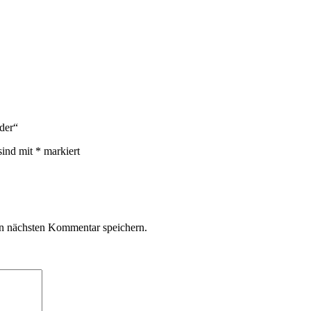
nder“
sind mit
*
markiert
n nächsten Kommentar speichern.