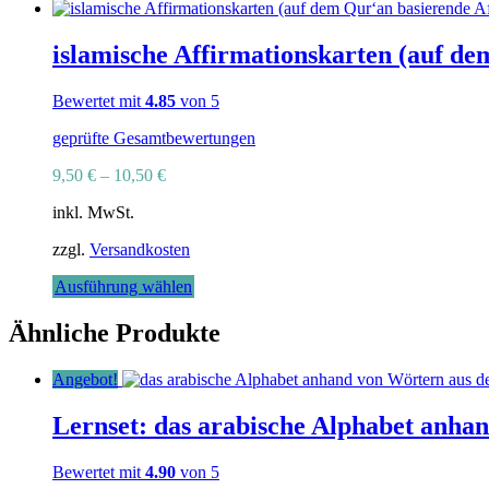
Produkt
weist
mehrere
islamische Affirmationskarten (auf de
Varianten
auf.
Bewertet mit
4.85
von 5
Die
Optionen
geprüfte Gesamtbewertungen
können
auf
9,50
€
–
10,50
€
der
Produktseite
inkl. MwSt.
gewählt
werden
zzgl.
Versandkosten
Dieses
Ausführung wählen
Produkt
weist
Ähnliche Produkte
mehrere
Varianten
Angebot!
auf.
Die
Lernset: das arabische Alphabet anha
Optionen
können
auf
Bewertet mit
4.90
von 5
der