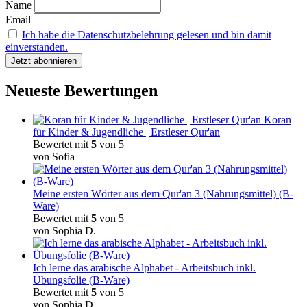
Name
auf
Email
der
Produktseite
Ich habe die Datenschutzbelehrung gelesen und bin damit
gewählt
einverstanden.
werden
Neueste Bewertungen
Koran
für Kinder & Jugendliche | Erstleser Qur'an
Bewertet mit
5
von 5
von Sofia
Meine ersten Wörter aus dem Qur'an 3 (Nahrungsmittel) (B-
Ware)
Bewertet mit
5
von 5
von Sophia D.
Ich lerne das arabische Alphabet - Arbeitsbuch inkl.
Übungsfolie (B-Ware)
Bewertet mit
5
von 5
von Sophia D.