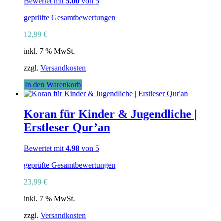
Bewertet mit
5.00
von 5
können
auf
geprüfte Gesamtbewertungen
der
Produktseite
12,99
€
gewählt
inkl. 7 % MwSt.
werden
zzgl.
Versandkosten
In den Warenkorb
Koran für Kinder & Jugendliche |
Erstleser Qur’an
Bewertet mit
4.98
von 5
geprüfte Gesamtbewertungen
23,99
€
inkl. 7 % MwSt.
zzgl.
Versandkosten