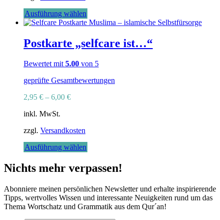
Dieses
Ausführung wählen
Produkt
weist
mehrere
Postkarte „selfcare ist…“
Varianten
auf.
Bewertet mit
5.00
von 5
Die
Optionen
geprüfte Gesamtbewertungen
können
auf
2,95
€
–
6,00
€
der
Produktseite
inkl. MwSt.
gewählt
werden
zzgl.
Versandkosten
Dieses
Ausführung wählen
Produkt
weist
Nichts mehr verpassen!
mehrere
Varianten
Abonniere meinen persönlichen Newsletter und erhalte inspirierende
auf.
Tipps, wertvolles Wissen und interessante Neuigkeiten rund um das
Die
Thema Wortschatz und Grammatik aus dem Qur´an!
Optionen
können