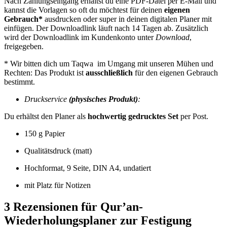
Nach Zahlungseingang erhältst du eine PDF-Datei per E-Mail und
kannst die Vorlagen so oft du möchtest für deinen
eigenen
Gebrauch*
ausdrucken oder super in deinen digitalen Planer mit
einfügen. Der Downloadlink läuft nach 14 Tagen ab. Zusätzlich
wird der Downloadlink im Kundenkonto unter
Download
,
freigegeben.
* Wir bitten dich um Taqwa im Umgang mit unseren Mühen und
Rechten: Das Produkt ist
ausschließlich
für den eigenen Gebrauch
bestimmt.
Druckservice
(physisches Produkt)
:
Du erhältst den Planer als
hochwertig gedrucktes Set
per Post.
150 g Papier
Qualitätsdruck (matt)
Hochformat, 9 Seite, DIN A4, undatiert
mit Platz für Notizen
3 Rezensionen für
Qur’an-
Wiederholungsplaner zur Festigung