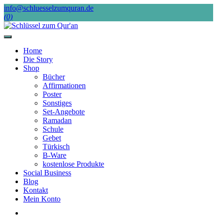
Skip
info@schluesselzumquran.de
to
(0)
content
Home
Die Story
Shop
Bücher
Affirmationen
Poster
Sonstiges
Set-Angebote
Ramadan
Schule
Gebet
Türkisch
B-Ware
kostenlose Produkte
Social Business
Blog
Kontakt
Mein Konto