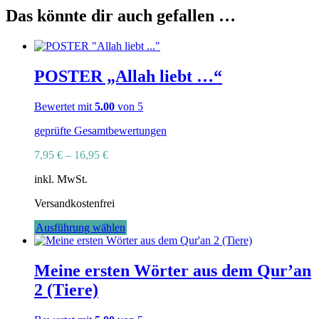
Das könnte dir auch gefallen …
POSTER „Allah liebt …“
Bewertet mit
5.00
von 5
geprüfte Gesamtbewertungen
7,95
€
–
16,95
€
inkl. MwSt.
Versandkostenfrei
Dieses
Ausführung wählen
Produkt
weist
mehrere
Meine ersten Wörter aus dem Qur’an
Varianten
2 (Tiere)
auf.
Die
Optionen