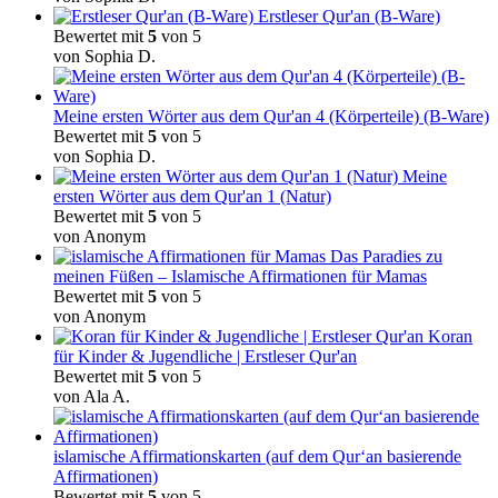
Erstleser Qur'an (B-Ware)
Bewertet mit
5
von 5
von Sophia D.
Meine ersten Wörter aus dem Qur'an 4 (Körperteile) (B-Ware)
Bewertet mit
5
von 5
von Sophia D.
Meine
ersten Wörter aus dem Qur'an 1 (Natur)
Bewertet mit
5
von 5
von Anonym
Das Paradies zu
meinen Füßen – Islamische Affirmationen für Mamas
Bewertet mit
5
von 5
von Anonym
Koran
für Kinder & Jugendliche | Erstleser Qur'an
Bewertet mit
5
von 5
von Ala A.
islamische Affirmationskarten (auf dem Qur‘an basierende
Affirmationen)
Bewertet mit
5
von 5