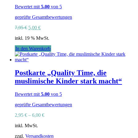
können
Bewertet mit
5.00
von 5
auf
der
geprüfte Gesamtbewertungen
Produktseite
Ursprünglicher
Aktueller
gewählt
7,95
€
5,00
€
Preis
Preis
werden
inkl. 19 % MwSt.
war:
ist:
7,95 €
5,00 €.
In den Warenkorb
Postkarte „Quality Time, die
muslimische Kinder stark macht“
Bewertet mit
5.00
von 5
geprüfte Gesamtbewertungen
2,95
€
–
6,00
€
inkl. MwSt.
zzgl.
Versandkosten