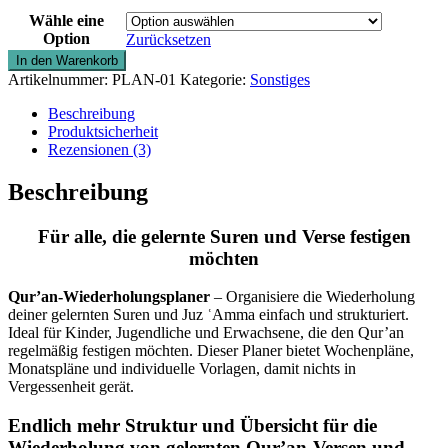
Wähle eine
Option
Zurücksetzen
Qur’an-
In den Warenkorb
Wiederholungsplaner
Artikelnummer:
PLAN-01
Kategorie:
Sonstiges
zur
Festigung
Beschreibung
gelernter
Produktsicherheit
Suren
Rezensionen (3)
Menge
Beschreibung
Für alle, die gelernte Suren und Verse festigen
möchten
Qur’an-Wiederholungsplaner
– Organisiere die Wiederholung
deiner gelernten Suren und Juz ʿAmma einfach und strukturiert.
Ideal für Kinder, Jugendliche und Erwachsene, die den Qur’an
regelmäßig festigen möchten. Dieser Planer bietet Wochenpläne,
Monatspläne und individuelle Vorlagen, damit nichts in
Vergessenheit gerät.
Endlich mehr Struktur und Übersicht für die
Wiederholung von gelernten Qur’an-Versen und