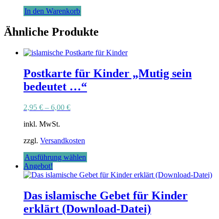
In den Warenkorb
Ähnliche Produkte
Postkarte für Kinder „Mutig sein
bedeutet …“
2,95
€
–
6,00
€
inkl. MwSt.
zzgl.
Versandkosten
Dieses
Ausführung wählen
Produkt
Angebot!
weist
mehrere
Varianten
Das islamische Gebet für Kinder
auf.
erklärt (Download-Datei)
Die
Optionen