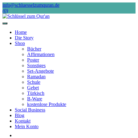
Skip
info@schluesselzumquran.de
to
(0)
content
Home
Die Story
Shop
Bücher
Affirmationen
Poster
Sonstiges
Set-Angebote
Ramadan
Schule
Gebet
Türkisch
B-Ware
kostenlose Produkte
Social Business
Blog
Kontakt
Mein Konto