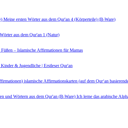
Meine ersten Wörter aus dem Qur'an 4 (Körperteile) (B-Ware)
 Wörter aus dem Qur'an 1 (Natur)
 Füßen – Islamische Affirmationen für Mamas
 Kinder & Jugendliche | Erstleser Qur'an
islamische Affirmationskarten (auf dem Qur‘an basierend
Ich lerne das arabische Al