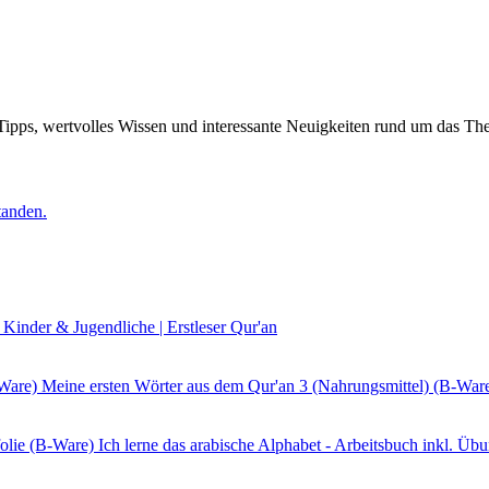
e Tipps, wertvolles Wissen und interessante Neuigkeiten rund um das
tanden.
 Kinder & Jugendliche | Erstleser Qur'an
Meine ersten Wörter aus dem Qur'an 3 (Nahrungsmittel) (B-War
Ich lerne das arabische Alphabet - Arbeitsbuch inkl. Üb