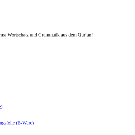
 Thema Wortschatz und Grammatik aus dem Qur´an!
e)
ungsfolie (B-Ware)