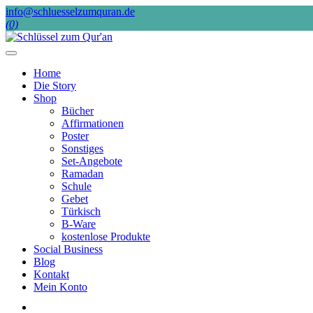
Skip
info@schluesselzumquran.de
to
(0)
content
Home
Die Story
Shop
Bücher
Affirmationen
Poster
Sonstiges
Set-Angebote
Ramadan
Schule
Gebet
Türkisch
B-Ware
kostenlose Produkte
Social Business
Blog
Kontakt
Mein Konto