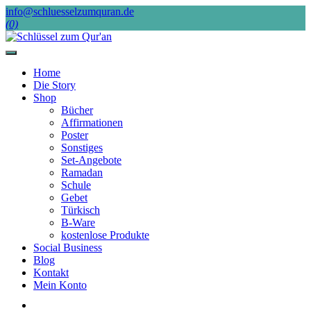
Skip
info@schluesselzumquran.de
to
(0)
content
Home
Die Story
Shop
Bücher
Affirmationen
Poster
Sonstiges
Set-Angebote
Ramadan
Schule
Gebet
Türkisch
B-Ware
kostenlose Produkte
Social Business
Blog
Kontakt
Mein Konto