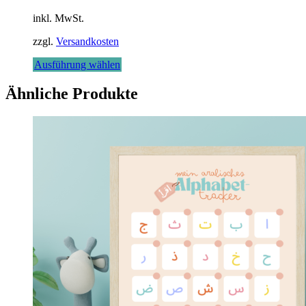
inkl. MwSt.
zzgl.
Versandkosten
Dieses
Ausführung wählen
Produkt
weist
Ähnliche Produkte
mehrere
Varianten
auf.
Die
Optionen
können
auf
der
Produktseite
gewählt
werden