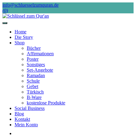
Skip
info@schluesselzumquran.de
to
(0)
content
Home
Die Story
Shop
Bücher
Affirmationen
Poster
Sonstiges
Set-Angebote
Ramadan
Schule
Gebet
Türkisch
B-Ware
kostenlose Produkte
Social Business
Blog
Kontakt
Mein Konto