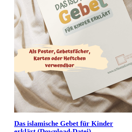
auf
der
Produktseite
gewählt
werden
Das islamische Gebet für Kinder
erklärt (Download-Datei)