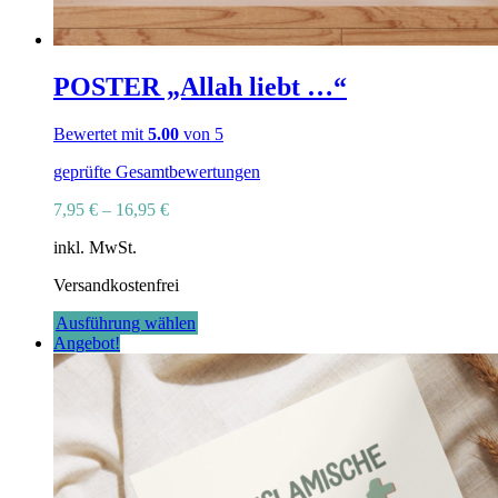
POSTER „Allah liebt …“
Bewertet mit
5.00
von 5
geprüfte Gesamtbewertungen
7,95
€
–
16,95
€
inkl. MwSt.
Versandkostenfrei
Dieses
Ausführung wählen
Produkt
Angebot!
weist
mehrere
Varianten
auf.
Die
Optionen
können