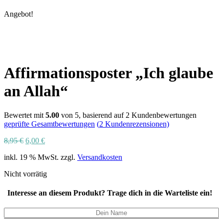
Angebot!
Affirmationsposter „Ich glaube
an Allah“
Bewertet mit
5.00
von 5, basierend auf
2
Kundenbewertungen
geprüfte Gesamtbewertungen
(
2
Kundenrezensionen)
Ursprünglicher
Aktueller
8,95
€
6,00
€
Preis
Preis
inkl. 19 % MwSt.
zzgl.
Versandkosten
war:
ist:
8,95 €
6,00 €.
Nicht vorrätig
Interesse an diesem Produkt? Trage dich in die Warteliste ein!