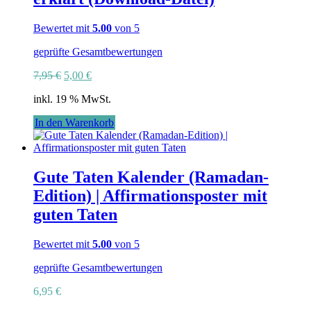
Bewertet mit
5.00
von 5
geprüfte Gesamtbewertungen
Ursprünglicher
Aktueller
7,95
€
5,00
€
Preis
Preis
inkl. 19 % MwSt.
war:
ist:
7,95 €
5,00 €.
In den Warenkorb
Gute Taten Kalender (Ramadan-
Edition) | Affirmationsposter mit
guten Taten
Bewertet mit
5.00
von 5
geprüfte Gesamtbewertungen
6,95
€