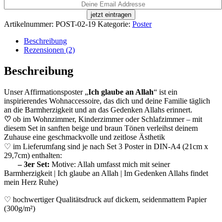
jetzt eintragen
Artikelnummer:
POST-02-19
Kategorie:
Poster
Beschreibung
Rezensionen (2)
Beschreibung
Unser Affirmationsposter „
Ich glaube an Allah
“ ist ein
inspirierendes Wohnaccessoire, das dich und deine Familie täglich
an die Barmherzigkeit und an das Gedenken Allahs erinnert.
♡
ob im Wohnzimmer, Kinderzimmer oder Schlafzimmer – mit
diesem Set in sanften beige und braun Tönen verleihst deinem
Zuhause eine geschmackvolle und zeitlose Ästhetik
♡ i
m
Lieferumfang sind je nach Set 3 Poster in
DIN-A4 (21cm x
29,7cm)
enthalten:
– 3er Set:
Motive: Allah umfasst mich mit seiner
Barmherzigkeit
| Ich glaube an
Allah | Im
Gedenken Allahs findet
mein Herz Ruhe)
♡ hochwertiger Qualitätsdruck auf dickem, seidenmattem Papier
(
300g
/m²)