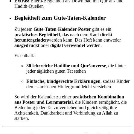
Extras:
Eltern-Begleitheft als Download mit Qur’an- und
Hadith-Quellen
Begleitheft zum Gute-Taten-Kalender
Zu jedem
Gute-Taten-Kalender-Poster
gibt es ein
praktisches Begleitheft
, das nach dem Kauf
direkt
heruntergeladen
werden kann. Das Heft kann entweder
ausgedruckt
oder
digital verwendet
werden.
Es enthält:
30 lehrreiche Hadithe und Qur’anverse
, die hinter
jeder täglichen guten Tat stehen
Einfache, kindgerechte Erklärungen
, sodass Kinder
den islamischen Hintergrund leicht verstehen
So wird der Kalender zu einer
praktischen Kombination
aus Poster und Lernmaterial
, die Kindern ermöglicht, die
Bedeutung jeder Tat zu verstehen und gleichzeitig ihre
Achtsamkeit, Dankbarkeit und Verbindung zu Allah zu
stärken.