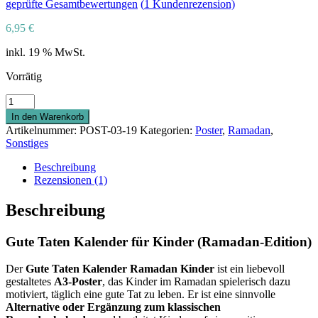
geprüfte Gesamtbewertungen
(
1
Kundenrezension)
6,95
€
inkl. 19 % MwSt.
Vorrätig
Gute
Taten
In den Warenkorb
Kalender
Artikelnummer:
POST-03-19
Kategorien:
Poster
,
Ramadan
,
(Ramadan-
Sonstiges
Edition)
|
Beschreibung
Affirmationsposter
Rezensionen (1)
mit
guten
Beschreibung
Taten
Menge
Gute Taten Kalender für Kinder (Ramadan-Edition)
Der
Gute Taten Kalender Ramadan Kinder
ist ein liebevoll
gestaltetes
A3-Poster
, das Kinder im Ramadan spielerisch dazu
motiviert, täglich eine gute Tat zu leben. Er ist eine sinnvolle
Alternative oder Ergänzung zum klassischen