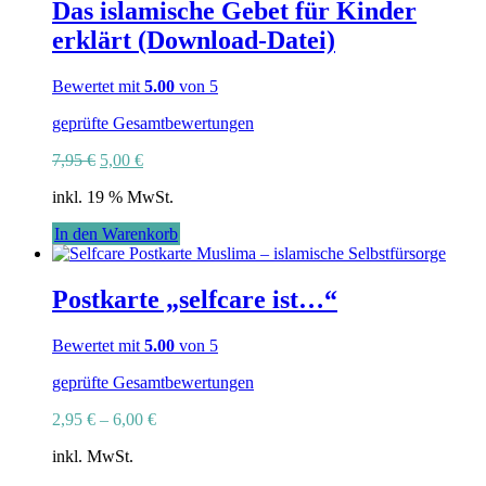
Das islamische Gebet für Kinder
erklärt (Download-Datei)
Bewertet mit
5.00
von 5
geprüfte Gesamtbewertungen
Ursprünglicher
Aktueller
7,95
€
5,00
€
Preis
Preis
inkl. 19 % MwSt.
war:
ist:
7,95 €
5,00 €.
In den Warenkorb
Postkarte „selfcare ist…“
Bewertet mit
5.00
von 5
geprüfte Gesamtbewertungen
2,95
€
–
6,00
€
inkl. MwSt.