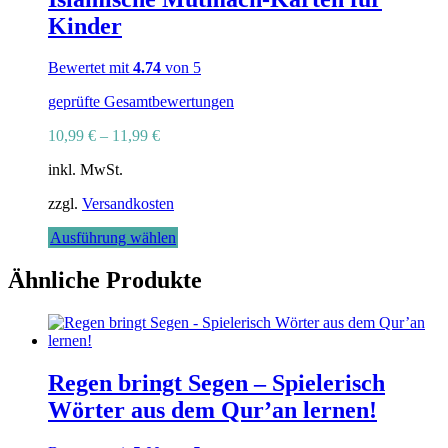
Kinder
Bewertet mit
4.74
von 5
geprüfte Gesamtbewertungen
10,99
€
–
11,99
€
inkl. MwSt.
zzgl.
Versandkosten
Dieses
Ausführung wählen
Produkt
weist
Ähnliche Produkte
mehrere
Varianten
auf.
Die
Optionen
Regen bringt Segen – Spielerisch
können
auf
Wörter aus dem Qur’an lernen!
der
Produktseite