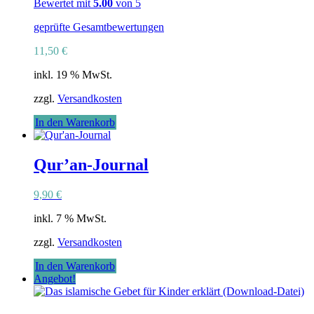
Bewertet mit
5.00
von 5
gewählt
werden
geprüfte Gesamtbewertungen
11,50
€
inkl. 19 % MwSt.
zzgl.
Versandkosten
In den Warenkorb
Qur’an-Journal
9,90
€
inkl. 7 % MwSt.
zzgl.
Versandkosten
In den Warenkorb
Angebot!