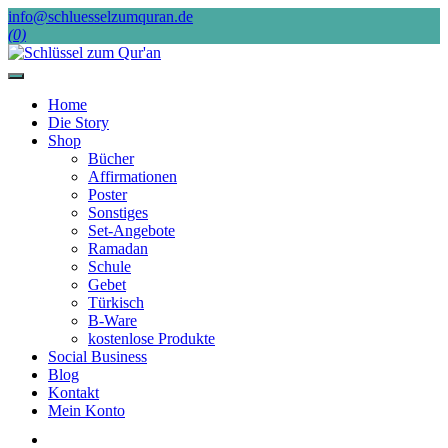
Skip
info@schluesselzumquran.de
to
(0)
content
Home
Die Story
Shop
Bücher
Affirmationen
Poster
Sonstiges
Set-Angebote
Ramadan
Schule
Gebet
Türkisch
B-Ware
kostenlose Produkte
Social Business
Blog
Kontakt
Mein Konto