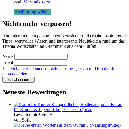
zzgl.
Versandkosten
Dieses
Ausführung wählen
Produkt
weist
Nichts mehr verpassen!
mehrere
Varianten
Abonniere meinen persönlichen Newsletter und erhalte inspirierende
auf.
Tipps, wertvolles Wissen und interessante Neuigkeiten rund um das
Die
Thema Wortschatz und Grammatik aus dem Qur´an!
Optionen
können
Name
auf
Email
der
Produktseite
Ich habe die Datenschutzbelehrung gelesen und bin damit
gewählt
einverstanden.
werden
Neueste Bewertungen
Koran
für Kinder & Jugendliche | Erstleser Qur'an
Bewertet mit
5
von 5
von Sofia