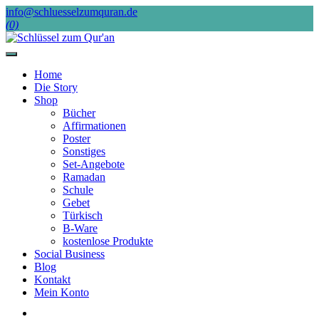
Skip
info@schluesselzumquran.de
to
(0)
content
Home
Die Story
Shop
Bücher
Affirmationen
Poster
Sonstiges
Set-Angebote
Ramadan
Schule
Gebet
Türkisch
B-Ware
kostenlose Produkte
Social Business
Blog
Kontakt
Mein Konto