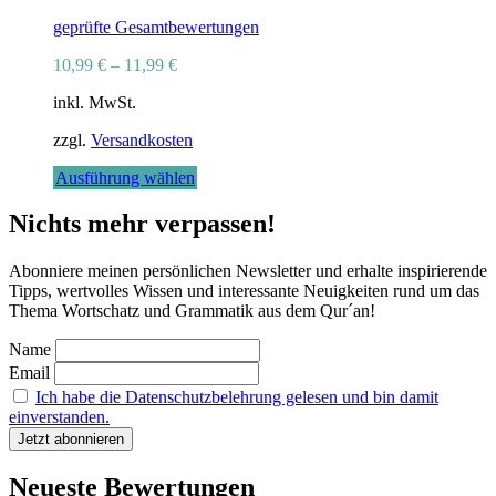
geprüfte Gesamtbewertungen
10,99
€
–
11,99
€
inkl. MwSt.
zzgl.
Versandkosten
Dieses
Ausführung wählen
Produkt
weist
Nichts mehr verpassen!
mehrere
Varianten
Abonniere meinen persönlichen Newsletter und erhalte inspirierende
auf.
Tipps, wertvolles Wissen und interessante Neuigkeiten rund um das
Die
Thema Wortschatz und Grammatik aus dem Qur´an!
Optionen
können
Name
auf
Email
der
Produktseite
Ich habe die Datenschutzbelehrung gelesen und bin damit
gewählt
einverstanden.
werden
Neueste Bewertungen