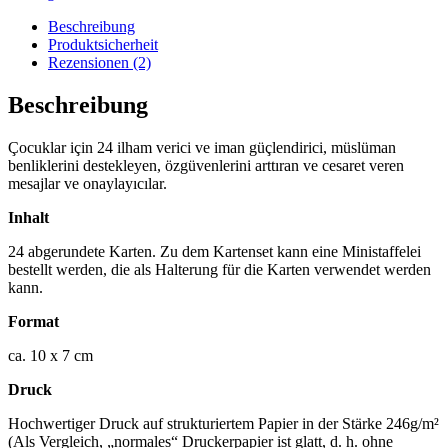
veren
Kartlar
Beschreibung
Menge
Produktsicherheit
Rezensionen (2)
Beschreibung
Çocuklar için 24 ilham verici ve iman güçlendirici, müslüman
benliklerini destekleyen, özgüvenlerini arttıran ve cesaret veren
mesajlar ve onaylayıcılar.
Inhalt
24 abgerundete Karten.
Zu dem Kartenset kann eine Ministaffelei
bestellt werden, die als Halterung für die Karten verwendet werden
kann.
Format
ca. 10 x 7 cm
Druck
Hochwertiger Druck auf strukturiertem Papier in der Stärke 246g/m²
(Als Vergleich, „normales“ Druckerpapier ist glatt, d. h. ohne