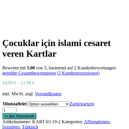
Çocuklar için islami cesaret
veren Kartlar
Bewertet mit
5.00
von 5, basierend auf
2
Kundenbewertungen
geprüfte Gesamtbewertungen
(
2
Kundenrezensionen)
10,99
€
–
11,99
€
inkl. MwSt.
zzgl.
Versandkosten
Ministaffelei
Zurücksetzen
Çocuklar
için
In den Warenkorb
islami
Artikelnummer:
KART-03-19-2
Kategorien:
Affirmationen
,
cesaret
Sonstiges
,
Türkisch