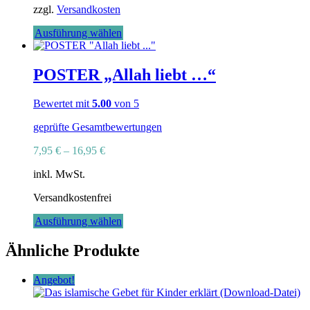
zzgl.
Versandkosten
Dieses
Ausführung wählen
Produkt
weist
mehrere
POSTER „Allah liebt …“
Varianten
auf.
Bewertet mit
5.00
von 5
Die
Optionen
geprüfte Gesamtbewertungen
können
auf
7,95
€
–
16,95
€
der
Produktseite
inkl. MwSt.
gewählt
werden
Versandkostenfrei
Dieses
Ausführung wählen
Produkt
weist
Ähnliche Produkte
mehrere
Varianten
Angebot!
auf.
Die
Optionen