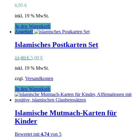
6,95
€
inkl. 19 % MwSt.
In den Warenkorb
Angebot!
Islamisches Postkarten Set
Ursprünglicher
Aktueller
11,80
€
5,00
€
Preis
Preis
inkl. 19 % MwSt.
war:
ist:
11,80 €
5,00 €.
zzgl.
Versandkosten
In den Warenkorb
Islamische Mutmach-Karten für
Kinder
Bewertet mit
4.74
von 5