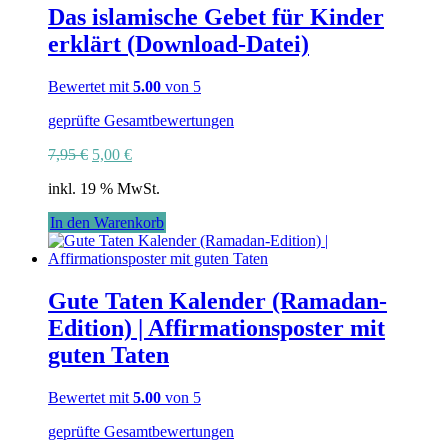
Das islamische Gebet für Kinder
können
auf
erklärt (Download-Datei)
der
Produktseite
Bewertet mit
5.00
von 5
gewählt
werden
geprüfte Gesamtbewertungen
Ursprünglicher
Aktueller
7,95
€
5,00
€
Preis
Preis
inkl. 19 % MwSt.
war:
ist:
7,95 €
5,00 €.
In den Warenkorb
Gute Taten Kalender (Ramadan-
Edition) | Affirmationsposter mit
guten Taten
Bewertet mit
5.00
von 5
geprüfte Gesamtbewertungen