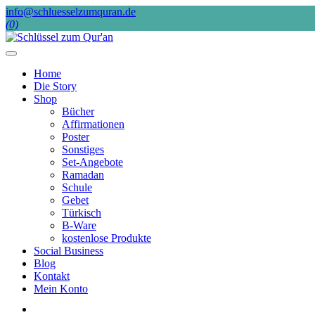
Skip
info@schluesselzumquran.de
to
(0)
content
Home
Die Story
Shop
Bücher
Affirmationen
Poster
Sonstiges
Set-Angebote
Ramadan
Schule
Gebet
Türkisch
B-Ware
kostenlose Produkte
Social Business
Blog
Kontakt
Mein Konto