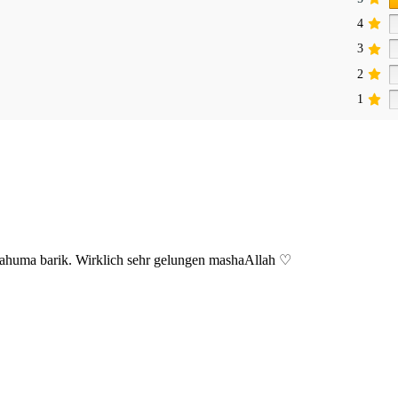
4
3
2
1
llahuma barik. Wirklich sehr gelungen mashaAllah ♡