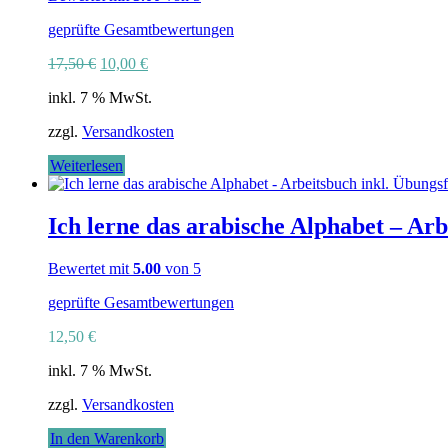
geprüfte Gesamtbewertungen
Ursprünglicher
Aktueller
17,50
€
10,00
€
Preis
Preis
inkl. 7 % MwSt.
war:
ist:
17,50 €
10,00 €.
zzgl.
Versandkosten
Weiterlesen
Ich lerne das arabische Alphabet – Arb
Bewertet mit
5.00
von 5
geprüfte Gesamtbewertungen
12,50
€
inkl. 7 % MwSt.
zzgl.
Versandkosten
In den Warenkorb