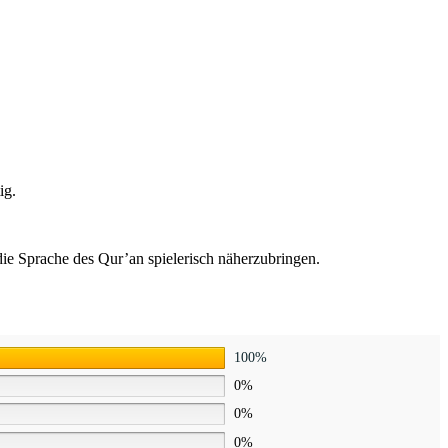
ig.
die Sprache des Qur’an spielerisch näherzubringen.
100%
0%
0%
0%