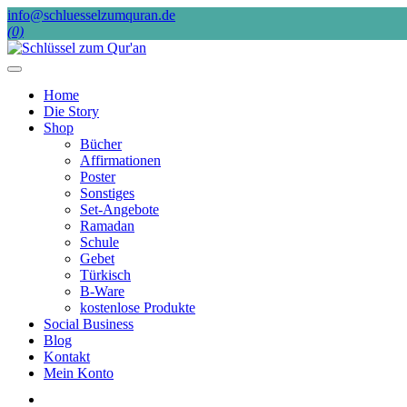
Skip
info@schluesselzumquran.de
to
(0)
content
Home
Die Story
Shop
Bücher
Affirmationen
Poster
Sonstiges
Set-Angebote
Ramadan
Schule
Gebet
Türkisch
B-Ware
kostenlose Produkte
Social Business
Blog
Kontakt
Mein Konto