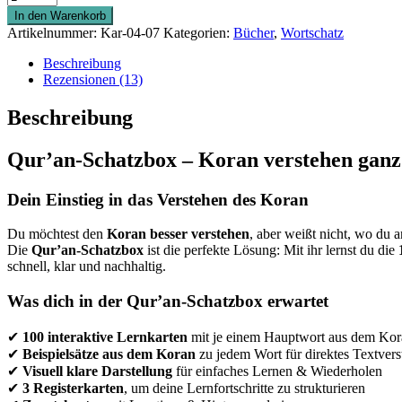
Schatzbox
In den Warenkorb
Menge
Artikelnummer:
Kar-04-07
Kategorien:
Bücher
,
Wortschatz
Beschreibung
Rezensionen (13)
Beschreibung
Qur’an-Schatzbox – Koran verstehen ganz
Dein Einstieg in das Verstehen des Koran
Du möchtest den
Koran besser verstehen
, aber weißt nicht, wo du a
Die
Qur’an-Schatzbox
ist die perfekte Lösung: Mit ihr lernst du die
schnell, klar und nachhaltig.
Was dich in der Qur’an-Schatzbox erwartet
✔
100 interaktive Lernkarten
mit je einem Hauptwort aus dem Kor
✔
Beispielsätze aus dem Koran
zu jedem Wort für direktes Textvers
✔
Visuell klare Darstellung
für einfaches Lernen & Wiederholen
✔
3 Registerkarten
, um deine Lernfortschritte zu strukturieren