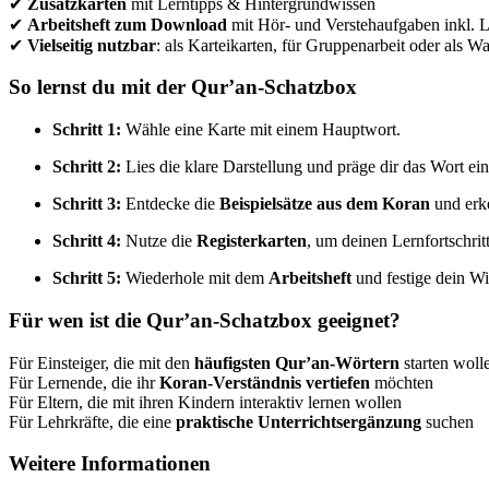
✔
Zusatzkarten
mit Lerntipps & Hintergrundwissen
✔
Arbeitsheft zum Download
mit Hör- und Verstehaufgaben inkl. 
✔
Vielseitig nutzbar
: als Karteikarten, für Gruppenarbeit oder als W
So lernst du mit der Qur’an-Schatzbox
Schritt 1:
Wähle eine Karte mit einem Hauptwort.
Schritt 2:
Lies die klare Darstellung und präge dir das Wort ein
Schritt 3:
Entdecke die
Beispielsätze aus dem Koran
und erke
Schritt 4:
Nutze die
Registerkarten
, um deinen Lernfortschritt
Schritt 5:
Wiederhole mit dem
Arbeitsheft
und festige dein W
Für wen ist die Qur’an-Schatzbox geeignet?
Für Einsteiger, die mit den
häufigsten Qur’an-Wörtern
starten woll
Für Lernende, die ihr
Koran-Verständnis vertiefen
möchten
Für Eltern, die mit ihren Kindern interaktiv lernen wollen
Für Lehrkräfte, die eine
praktische Unterrichtsergänzung
suchen
Weitere Informationen