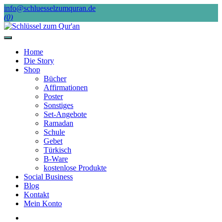
Skip
info@schluesselzumquran.de
to
(0)
content
Home
Die Story
Shop
Bücher
Affirmationen
Poster
Sonstiges
Set-Angebote
Ramadan
Schule
Gebet
Türkisch
B-Ware
kostenlose Produkte
Social Business
Blog
Kontakt
Mein Konto