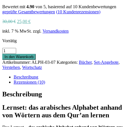
Bewertet mit
4.90
von 5, basierend auf
10
Kundenbewertungen
geprüfte Gesamtbewertungen
(
10
Kundenrezensionen)
Ursprünglicher
Aktueller
30,00
€
25,00
€
Preis
Preis
inkl. 7 % MwSt.
zzgl.
Versandkosten
war:
ist:
30,00 €
25,00 €.
Vorrätig
Lernset:
das
In den Warenkorb
arabische
Artikelnummer:
ALPH-03-07
Kategorien:
Bücher
,
Set-Angebote
,
Alphabet
Verstehen
,
Wortschatz
anhand
von
Beschreibung
Wörtern
Rezensionen (10)
aus
dem
Beschreibung
Qur’an
lernen
Lernset: das arabisches Alphabet anhand
|
Buch
von Wörtern aus dem Qur’an
lernen
&
Arbeitsheft
Menge