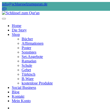
Skip
info@schluesselzumquran.de
to
(0)
content
Home
Die Story
Shop
Bücher
Affirmationen
Poster
Sonstiges
Set-Angebote
Ramadan
Schule
Gebet
Türkisch
B-Ware
kostenlose Produkte
Social Business
Blog
Kontakt
Mein Konto