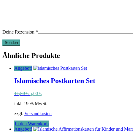
Deine Rezension
*
Ähnliche Produkte
Angebot!
Islamisches Postkarten Set
Ursprünglicher
Aktueller
11,80
€
5,00
€
Preis
Preis
inkl. 19 % MwSt.
war:
ist:
11,80 €
5,00 €.
zzgl.
Versandkosten
In den Warenkorb
Angebot!