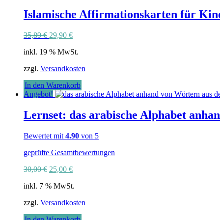
Islamische Affirmationskarten für K
Ursprünglicher
Aktueller
35,89
€
29,90
€
Preis
Preis
inkl. 19 % MwSt.
war:
ist:
35,89 €
29,90 €.
zzgl.
Versandkosten
In den Warenkorb
Angebot!
Lernset: das arabische Alphabet anha
Bewertet mit
4.90
von 5
geprüfte Gesamtbewertungen
Ursprünglicher
Aktueller
30,00
€
25,00
€
Preis
Preis
inkl. 7 % MwSt.
war:
ist:
30,00 €
25,00 €.
zzgl.
Versandkosten
In den Warenkorb