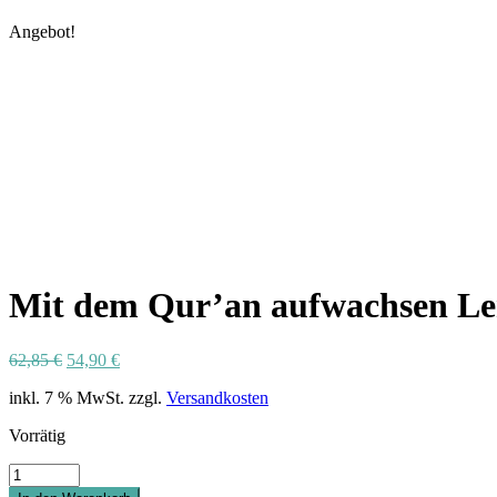
Angebot!
Mit dem Qur’an aufwachsen Le
Ursprünglicher
Aktueller
62,85
€
54,90
€
Preis
Preis
inkl. 7 % MwSt.
zzgl.
Versandkosten
war:
ist:
62,85 €
54,90 €.
Vorrätig
Mit
dem